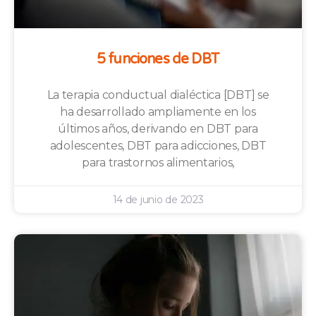
5 funciones de DBT
La terapia conductual dialéctica [DBT] se
ha desarrollado ampliamente en los
últimos años, derivando en DBT para
adolescentes, DBT para adicciones, DBT
para trastornos alimentarios,
14 de junio de 2023