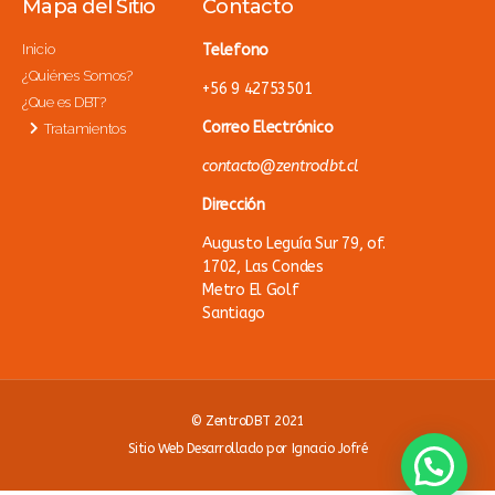
Mapa del Sitio
Contacto
Inicio
Telefono
¿Quiénes Somos?
+56 9 42753501
¿Que es DBT?
Correo Electrónico
Tratamientos
contacto@
zentrodb
t
.
cl
Dirección
Augusto Leguía Sur 79, of.
1702, Las Condes
Metro El Golf
Santiago
© ZentroDBT 2021
Sitio Web Desarrollado por
Ignacio Jofré