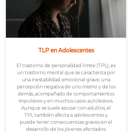
TLP en Adolescentes
El trastorno de personalidad límite (TPL), es
un trastorno mental que se caracteriza por
una inestabilidad emocional grave, una
percepción negativa de uno mismo y de los
demás, acompañado de comportamientos
impulsivos y en muchos casos autolesivos.
Aunque se suele asociar con adultos, el
TPL también afecta a adolescentes y
puede tener consecuencias graves en el
desarrollo de los jóvenes afectados.